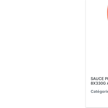
SAUCE P
8X330G 
Catégori