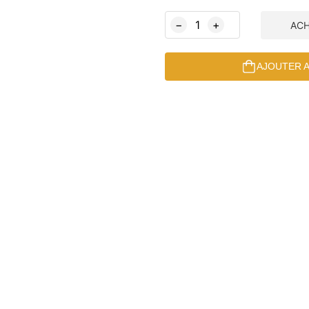
−
+
AC
AJOUTER A